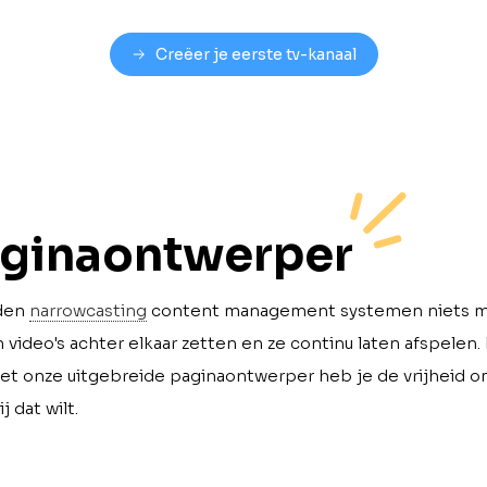
Creëer je eerste tv-kanaal
gina­ontwerper
eden
narrowcasting
content management systemen niets m
video's achter elkaar zetten en ze continu laten afspelen. B
et onze uitgebreide paginaontwerper heb je de vrijheid om
j dat wilt.